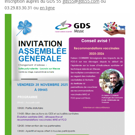
Inscription auprès du GDS 55
gds55@gds55.com
ou
03.29.83.30.31 ou
en ligne