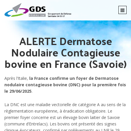
Togg
navi
ALERTE Dermatose
Nodulaire Contagieuse
bovine en France (Savoie)
Après l’Italie,
la France confirme un foyer de Dermatose
nodulaire contagieuse bovine (DNC) pour la première fois
le 29/06/2025
.
La DNC est une maladie vectorielle de catégorie A au sens de la
règlementation européenne, à éradication obligatoire. Le
premier foyer concerne est un élevage bovin laitier de Savoie
(commune d’Entrelacs). Les bovins ont présenté des signes
clinique évocateurs, confirmé par prélèvements au LNR le 29